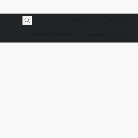
O Site
+55 19 981963145
rfuchoa@hotmail.com