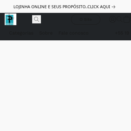
LOJINHA ONLINE E SEUS PROPÓSITO..CLICK AQUI
O Site
Categorias
Sobre
Fale conosco
+55 19